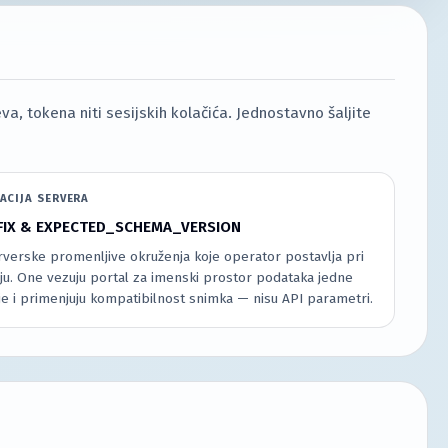
a, tokena niti sesijskih kolačića. Jednostavno šaljite
ACIJA SERVERA
FIX & EXPECTED_SCHEMA_VERSION
rverske promenljive okruženja koje operator postavlja pri
ju. One vezuju portal za imenski prostor podataka jedne
je i primenjuju kompatibilnost snimka — nisu API parametri.