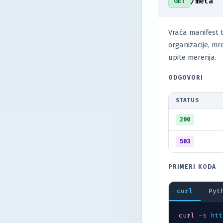
/meta
GET
Vraća manifest 
organizacije, m
upite merenja.
ODGOVORI
STATUS
200
503
PRIMERI KODA
curl
Pyt
curl
-s
htt