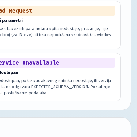
ad Request
i parametri
više obaveznih parametara upita nedostaje, prazan je, nije
o broj (za ID-eve), ili ima nepodržanu vrednost (za window
ervice Unavailable
dostupan
edostupan, pokazivač aktivnog snimka nedostaje, ili verzija
ka ne odgovara EXPECTED_SCHEMA_VERSION. Portal nije
 posluživanje podataka.