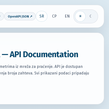
SR
СР
EN
☀
☾
↗
OpenAPI JSON ↗
PA — API Documentation
metrima iz mreža za praćenje. API je dostupan
enja broja zahteva. Svi prikazani podaci pripadaju