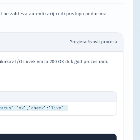
 ne zahteva autentikaciju niti pristupa podacima
Provjera živosti procesa
nikakav I/O i uvek vraća 200 OK dok god proces radi.
tatus":"ok","check":"live"}