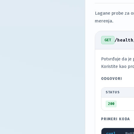
Lagane probe za or
merenja.
/health
GET
Potvrđuje da je 
Koristite kao pr
ODGOVORI
STATUS
200
PRIMERI KODA
curl
Pyt