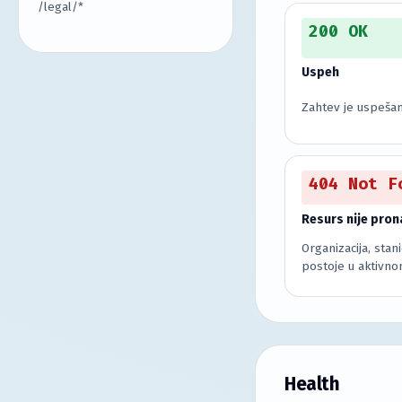
/legal/*
200 OK
Uspeh
Zahtev je uspešan
404 Not F
Resurs nije pro
Organizacija, stan
postoje u aktivno
Health