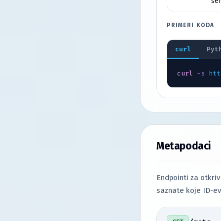
še
PRIMERI KODA
curl
Pyt
curl
-s
htt
Metapodaci
Endpointi za otkri
saznate koje ID-ev