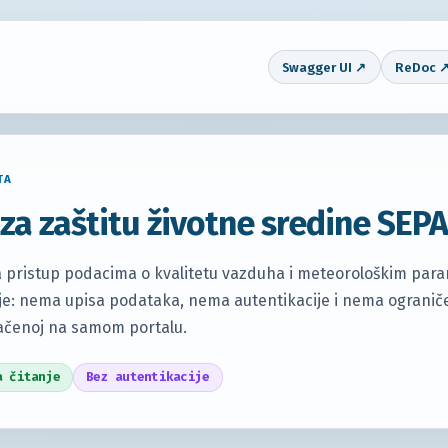
Swagger UI ↗
ReDoc 
TA
 za zaštitu životne sredine SE
 pristup podacima o kvalitetu vazduha i meteorološkim para
anje: nema upisa podataka, nema autentikacije i nema ogranič
načenoj na samom portalu.
a čitanje
Bez autentikacije