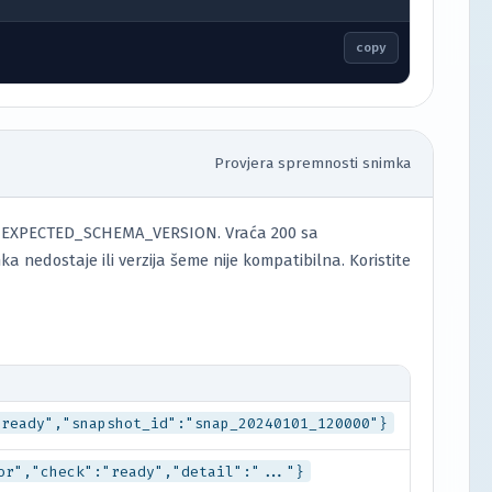
copy
Provjera spremnosti snimka
vara EXPECTED_SCHEMA_VERSION. Vraća 200 sa
nedostaje ili verzija šeme nije kompatibilna. Koristite
"ready","snapshot_id":"snap_20240101_120000"}
or","check":"ready","detail":"..."}