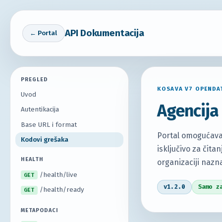
API Dokumentacija
← Portal
PREGLED
KOSAVA V7 OPENDA
Uvod
Agencija
Autentikacija
Base URL i format
Portal omogućava
Kodovi grešaka
isključivo za čit
HEALTH
organizaciji naz
/health/live
GET
v1.2.0
Samo z
/health/ready
GET
METAPODACI