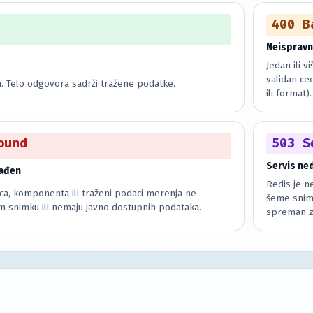
400 B
Neispravn
Jedan ili 
validan ce
. Telo odgovora sadrži tražene podatke.
ili format).
ound
503 S
Servis ne
nađen
Redis je n
ica, komponenta ili traženi podaci merenja ne
šeme snim
m snimku ili nemaju javno dostupnih podataka.
spreman za