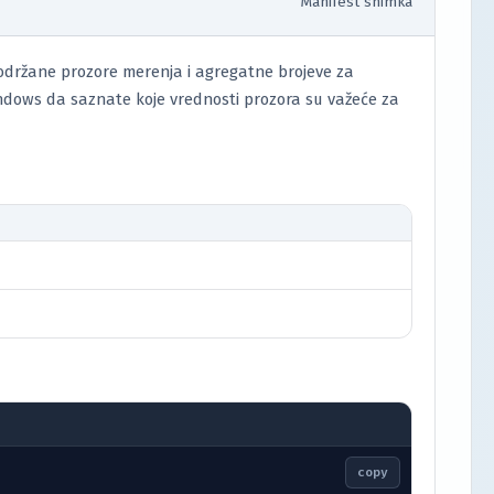
Manifest snimka
održane prozore merenja i agregatne brojeve za
indows da saznate koje vrednosti prozora su važeće za
copy