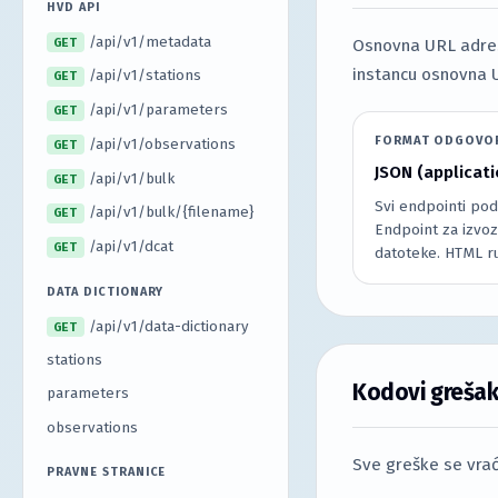
HVD API
/api/v1/metadata
GET
Osnovna URL adresa
instancu osnovna 
/api/v1/stations
GET
/api/v1/parameters
GET
FORMAT ODGOVO
/api/v1/observations
GET
JSON (applicat
/api/v1/bulk
GET
Svi endpointi pod
/api/v1/bulk/{filename}
GET
Endpoint za izvo
/api/v1/dcat
GET
datoteke. HTML ru
DATA DICTIONARY
/api/v1/data-dictionary
GET
stations
Kodovi greša
parameters
observations
Sve greške se vrać
PRAVNE STRANICE