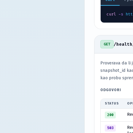
curl
-s
htt
/health
GET
Proverava da li
snapshot_id kada
kao probu sprem
ODGOVORI
STATUS
OP
Re
200
Red
503