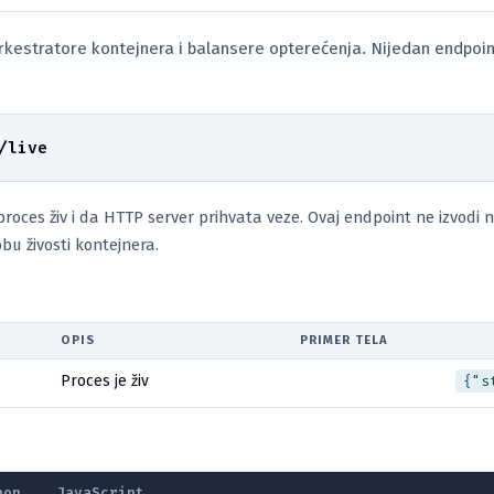
kestratore kontejnera i balansere opterećenja. Nijedan endpoint
/live
proces živ i da HTTP server prihvata veze. Ovaj endpoint ne izvodi 
obu živosti kontejnera.
OPIS
PRIMER TELA
Proces je živ
{"s
hon
JavaScript