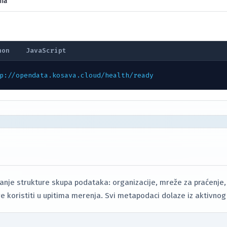
ma
hon
JavaScript
p://opendata.kosava.cloud/health/ready
vanje strukture skupa podataka: organizacije, mreže za praćenj
e koristiti u upitima merenja. Svi metapodaci dolaze iz aktivnog