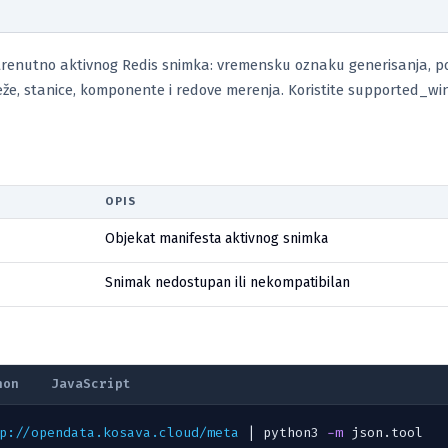
trenutno aktivnog Redis snimka: vremensku oznaku generisanja, p
reže, stanice, komponente i redove merenja. Koristite supported_w
OPIS
Objekat manifesta aktivnog snimka
Snimak nedostupan ili nekompatibilan
hon
JavaScript
p://opendata.kosava.cloud/meta
 | python3 
-m
 json.tool