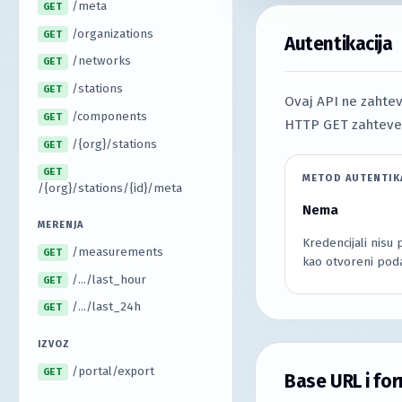
/meta
GET
/organizations
GET
Autentikacija
/networks
GET
/stations
GET
Ovaj API ne zahteva
/components
GET
HTTP GET zahteve n
/{org}/stations
GET
GET
METOD AUTENTIK
/{org}/stations/{id}/meta
Nema
MERENJA
Kredencijali nisu 
/measurements
GET
kao otvoreni poda
/.../last_hour
GET
/.../last_24h
GET
IZVOZ
/portal/export
GET
Base URL i fo