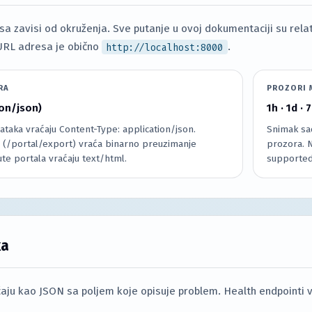
 zavisi od okruženja. Sve putanje u ovoj dokumentaciji su relat
URL adresa je obično
http://localhost:8000
.
RA
PROZORI 
ion/json)
1h · 1d · 
ataka vraćaju Content-Type: application/json.
Snimak sa
z (/portal/export) vraća binarno preuzimanje
prozora. N
te portala vraćaju text/html.
supporte
ka
aju kao JSON sa poljem koje opisuje problem. Health endpointi 