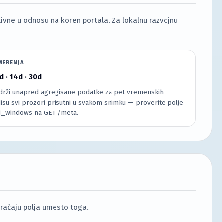
ivne u odnosu na koren portala. Za lokalnu razvojnu
MERENJA
7d · 14d · 30d
drži unapred agregisane podatke za pet vremenskih
isu svi prozori prisutni u svakom snimku — proverite polje
d_windows na GET /meta.
vraćaju polja umesto toga.