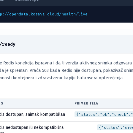
p://opendata.kosava.cloud/health/live
/ready
 je Redis konekcija ispravna i da li verzija aktivnog snimka odgo
 je spreman. Vraća 503 kada Redis nije dostupan, pokazivač snimka 
nosti kontejnera i zdravstvenu kapiju balansera opterećenja.
IS
PRIMER TELA
dis dostupan, snimak kompatibilan
{"status":"ok","check":
is nedostupan ili nekompatibilna
{"status":"err