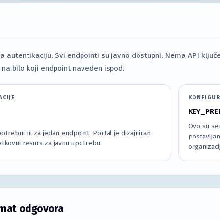
 autentikaciju. Svi endpointi su javno dostupni. Nema API ključev
a bilo koji endpoint naveden ispod.
ACIJE
KONFIGUR
KEY_PRE
Ovo su se
potrebni ni za jedan endpoint. Portal je dizajniran
postavljan
tkovni resurs za javnu upotrebu.
organizaci
rmat odgovora