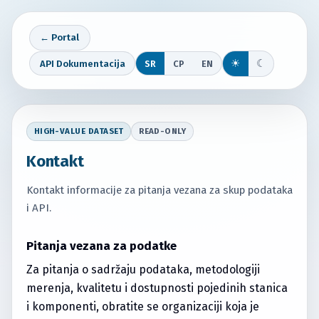
← Portal
☀
☾
API Dokumentacija
SR
СР
EN
HIGH-VALUE DATASET
READ-ONLY
Kontakt
Kontakt informacije za pitanja vezana za skup podataka
i API.
Pitanja vezana za podatke
Za pitanja o sadržaju podataka, metodologiji
merenja, kvalitetu i dostupnosti pojedinih stanica
i komponenti, obratite se organizaciji koja je